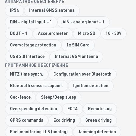
АППАРАТНОЕ ОБЕСПЕЧЕНИЕ
IP54
Internal GNSS antenna
DIN – digital input – 1
AIN - analog input – 1
DOUT – 1
Accelerometer
Micro SD
10 - 30V
Overvoltage protection
1x SIM Card
USB 2.0 Interface
Internal GSM antenna
ПРОГРАММНОЕ ОБЕСПЕЧЕНИЕ
NITZ time synch.
Configuration over Bluetooth
Bluetooth sensors support
Ignition detection
Geo-fence
Sleep/Deep sleep
Overspeeding detection
FOTA
Remote Log
GPRS commands
Eco driving
Green driving
Fuel monitoring LLS (analog)
Jamming detection