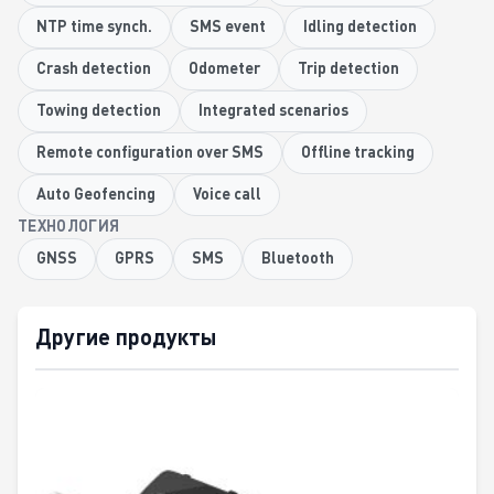
NTP time synch.
SMS event
Idling detection
Crash detection
Odometer
Trip detection
Towing detection
Integrated scenarios
Remote configuration over SMS
Offline tracking
Auto Geofencing
Voice call
ТЕХНОЛОГИЯ
GNSS
GPRS
SMS
Bluetooth
Другие продукты