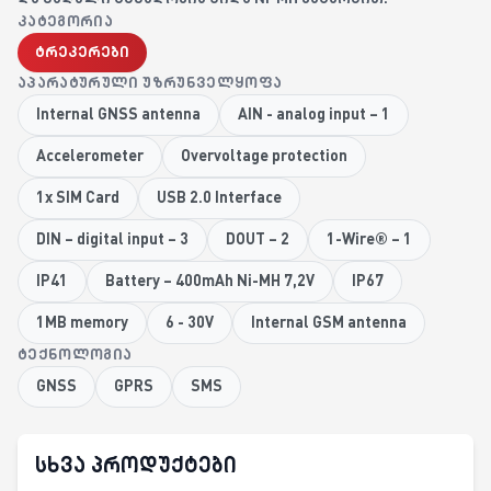
ᲙᲐᲢᲔᲒᲝᲠᲘᲐ
ტრეკერები
ᲐᲞᲐᲠᲐᲢᲣᲠᲣᲚᲘ ᲣᲖᲠᲣᲜᲕᲔᲚᲧᲝᲤᲐ
Internal GNSS antenna
AIN - analog input – 1
Accelerometer
Overvoltage protection
1x SIM Card
USB 2.0 Interface
DIN – digital input – 3
DOUT – 2
1-Wire® – 1
IP41
Battery – 400mAh Ni-MH 7,2V
IP67
1MB memory
6 - 30V
Internal GSM antenna
ᲢᲔᲥᲜᲝᲚᲝᲒᲘᲐ
GNSS
GPRS
SMS
სხვა პროდუქტები