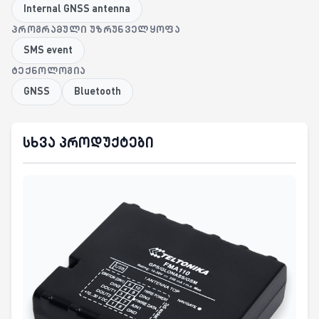
Internal GNSS antenna
ᲞᲠᲝᲒᲠᲐᲛᲣᲚᲘ ᲣᲖᲠᲣᲜᲕᲔᲚᲧᲝᲤᲐ
SMS event
ᲢᲔᲥᲜᲝᲚᲝᲒᲘᲐ
GNSS
Bluetooth
სხვა პროდუქტები