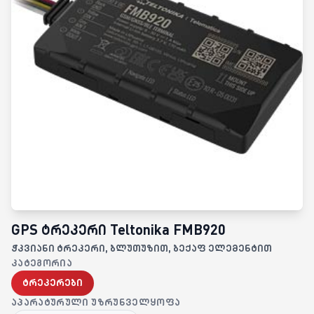
GPS ტრეკერი Teltonika FMB920
ჭკვიანი ტრეკერი, ბლუთუზით, ბექაფ ელემენტით
ᲙᲐᲢᲔᲒᲝᲠᲘᲐ
ტრეკერები
ᲐᲞᲐᲠᲐᲢᲣᲠᲣᲚᲘ ᲣᲖᲠᲣᲜᲕᲔᲚᲧᲝᲤᲐ