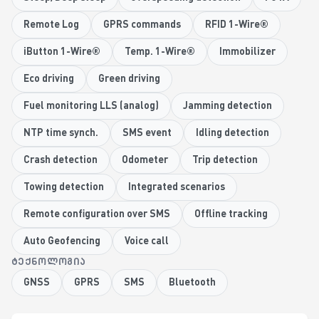
Remote Log
GPRS commands
RFID 1-Wire®
iButton 1-Wire®
Temp. 1-Wire®
Immobilizer
Eco driving
Green driving
Fuel monitoring LLS (analog)
Jamming detection
NTP time synch.
SMS event
Idling detection
Crash detection
Odometer
Trip detection
Towing detection
Integrated scenarios
Remote configuration over SMS
Offline tracking
Auto Geofencing
Voice call
ᲢᲔᲥᲜᲝᲚᲝᲒᲘᲐ
GNSS
GPRS
SMS
Bluetooth