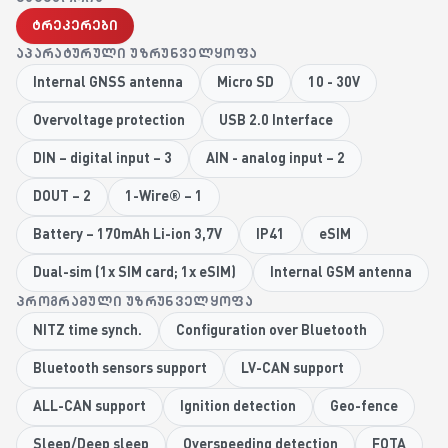
ტრეკერები
ᲐᲞᲐᲠᲐᲢᲣᲠᲣᲚᲘ ᲣᲖᲠᲣᲜᲕᲔᲚᲧᲝᲤᲐ
Internal GNSS antenna
Micro SD
10 - 30V
Overvoltage protection
USB 2.0 Interface
DIN – digital input – 3
AIN - analog input – 2
DOUT – 2
1-Wire® – 1
Battery – 170mAh Li-ion 3,7V
IP41
eSIM
Dual-sim (1x SIM card; 1x eSIM)
Internal GSM antenna
ᲞᲠᲝᲒᲠᲐᲛᲣᲚᲘ ᲣᲖᲠᲣᲜᲕᲔᲚᲧᲝᲤᲐ
NITZ time synch.
Configuration over Bluetooth
Bluetooth sensors support
LV-CAN support
ALL-CAN support
Ignition detection
Geo-fence
Sleep/Deep sleep
Overspeeding detection
FOTA