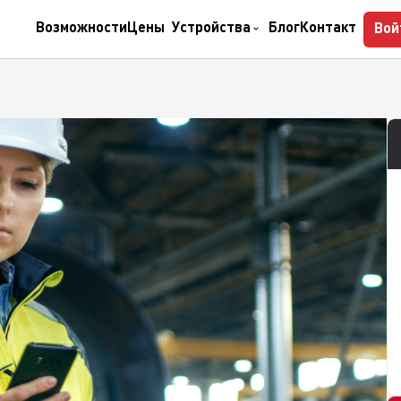
asa
GPS Control
Parkcontrol
Myclock
Tempohub
Возможности
Цены
Устройства
Блог
Контакт
Вой