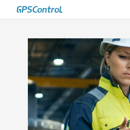
Casatrade
О нас
Карьера
Связаться
Блог
|
Cloudc