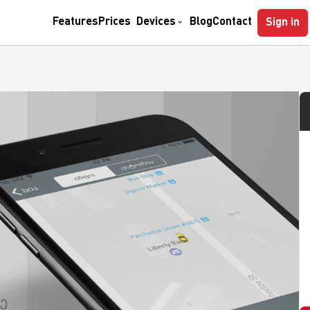
casa
GPS Control
Parkcontrol
Myclock
Tempohub
Features
Prices
Devices
Blog
Contact
Sign in