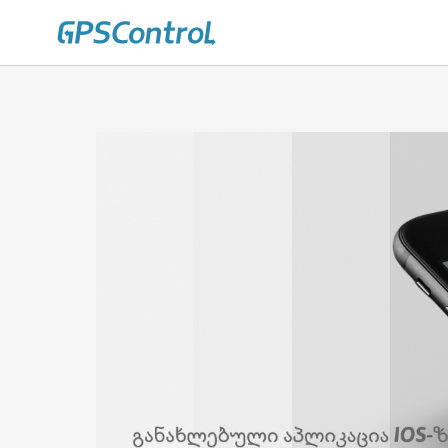
Casatrade
About us
Career
Contact us
Blog
|
Cloud